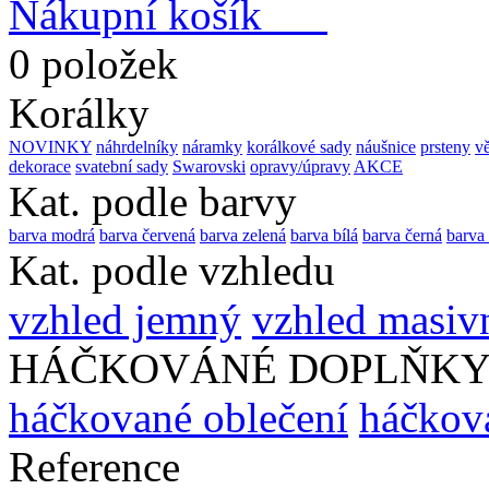
Nákupní košík
0 položek
Korálky
NOVINKY
náhrdelníky
náramky
korálkové sady
náušnice
prsteny
vě
dekorace
svatební sady
Swarovski
opravy/úpravy
AKCE
Kat. podle barvy
barva modrá
barva červená
barva zelená
barva bílá
barva černá
barva
Kat. podle vzhledu
vzhled jemný
vzhled masiv
HÁČKOVÁNÉ DOPLŇK
háčkované oblečení
háčkova
Reference