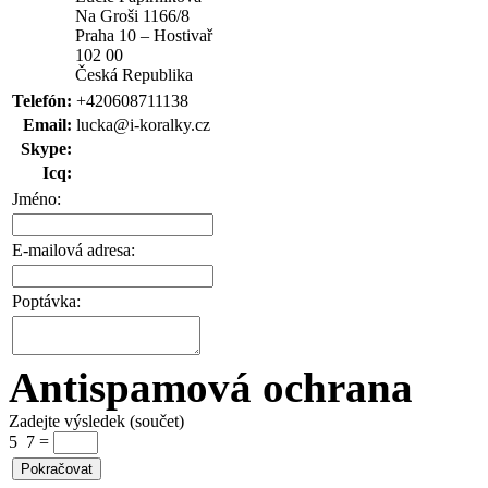
Na Groši 1166/8
Praha 10 – Hostivař
102 00
Česká Republika
Telefón:
+420608711138
Email:
lucka@i-koralky.cz
Skype:
Icq:
Jméno:
E-mailová adresa:
Poptávka:
Antispamová ochrana
Zadejte výsledek (součet)
5 7
=