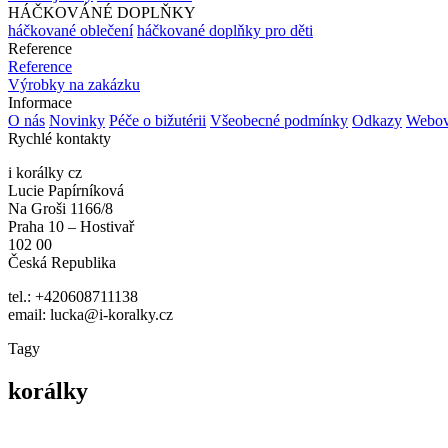
HÁČKOVÁNÉ DOPLŇKY
háčkované oblečení
háčkované doplňky pro děti
Reference
Reference
Výrobky na zakázku
Informace
O nás
Novinky
Péče o bižutérii
Všeobecné podmínky
Odkazy
Webov
Rychlé kontakty
i korálky cz
Lucie Papírníková
Na Groši 1166/8
Praha 10 – Hostivař
102 00
Česká Republika
tel.: +420608711138
email: lucka@i-koralky.cz
Tagy
korálky