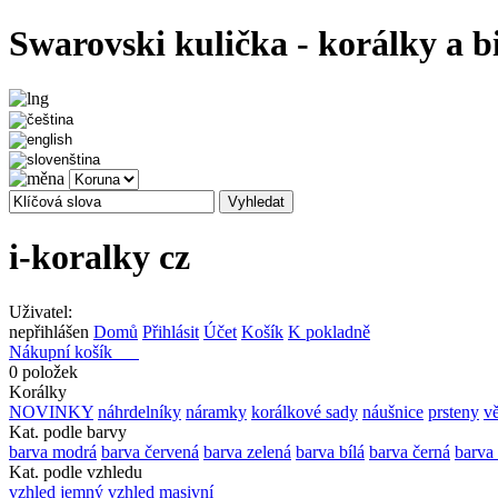
Swarovski kulička - korálky a b
i-koralky cz
Uživatel:
nepřihlášen
Domů
Přihlásit
Účet
Košík
K pokladně
Nákupní košík
0 položek
Korálky
NOVINKY
náhrdelníky
náramky
korálkové sady
náušnice
prsteny
vě
Kat. podle barvy
barva modrá
barva červená
barva zelená
barva bílá
barva černá
barva
Kat. podle vzhledu
vzhled jemný
vzhled masivní