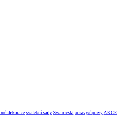
bné dekorace
svatební sady
Swarovski
opravy/úpravy
AKCE