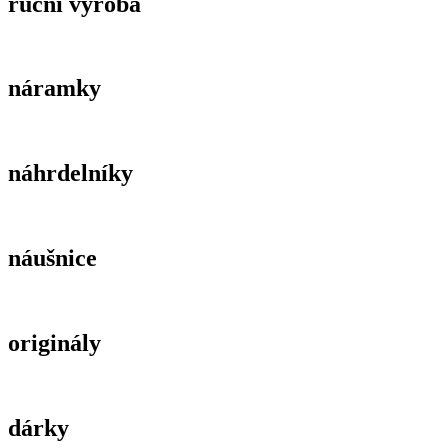
ruční výroba
náramky
náhrdelníky
náušnice
originály
dárky