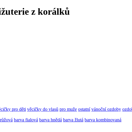
ižuterie z korálků
cičky pro děti
věcičky do vlasů
pro muže
ostatní
vánoční ozdoby
ozdo
 růžová
barva fialová
barva hnědá
barva žlutá
barva kombinovaná