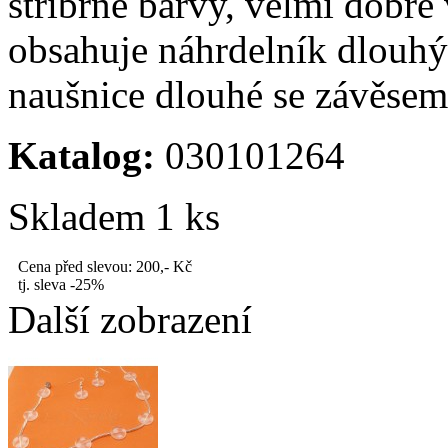
stříbrné barvy, velmi dobře
obsahuje náhrdelník dlouhý
naušnice dlouhé se závěsem
Katalog:
030101264
Skladem 1 ks
Cena před slevou:
200,- Kč
tj. sleva -25%
Další zobrazení