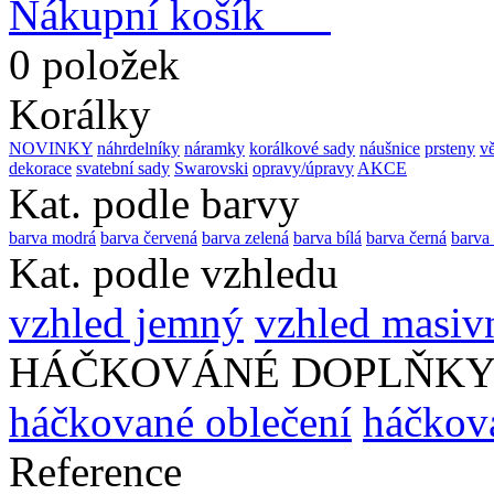
Nákupní košík
0 položek
Korálky
NOVINKY
náhrdelníky
náramky
korálkové sady
náušnice
prsteny
vě
dekorace
svatební sady
Swarovski
opravy/úpravy
AKCE
Kat. podle barvy
barva modrá
barva červená
barva zelená
barva bílá
barva černá
barva
Kat. podle vzhledu
vzhled jemný
vzhled masiv
HÁČKOVÁNÉ DOPLŇK
háčkované oblečení
háčkova
Reference