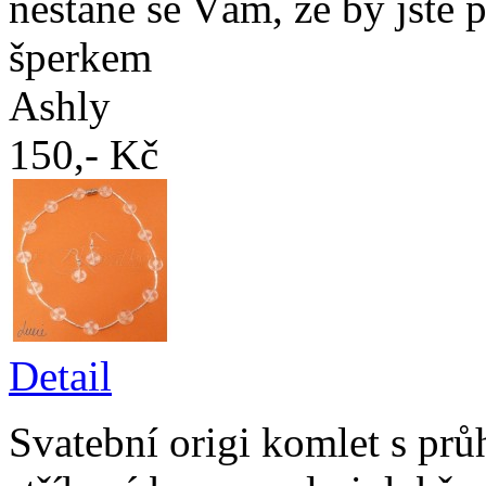
nestane se Vám, že by jste 
šperkem
Ashly
150,- Kč
Detail
Svatební origi komlet s pr