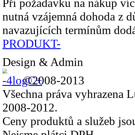
Při požadavku na nákup víc
nutná vzájemná dohoda z d
navazujících termínům dodá
PRODUKT-
Design & Admin
©2008-2013
Všechna práva vyhrazena L
2008-2012.
Ceny produktů a služeb js
Nejsme plátci DPH.